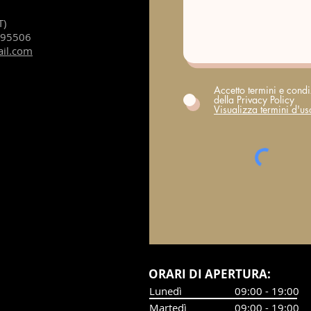
T)
195506
ail.com
Accetto termini e condi
della Privacy Policy
Visualizza termini d'us
​ORARI DI APERTURA:
Lunedì
09:00 - 19:00
Martedì
09:00 - 19:00