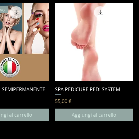
ivo
LS SEMIPERMANENTE
SPA PEDICURE PEDI SYSTEM
Prezzo
55,00 €
ngi al carrello
Aggiungi al carrello