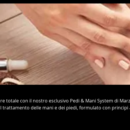
e totale con il nostro esclusivo Pedi & Mani System di Marz
l trattamento delle mani e dei piedi, formulato con principi a
rago per una morbidezza e idratazione straordinarie, senz
leta da semipermanente a ricostruzione, utilizzando gel 