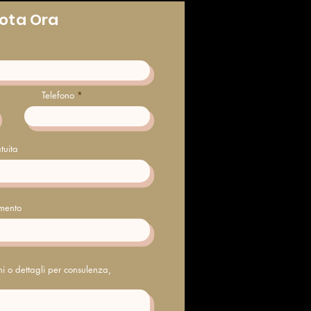
ota Ora
Telefono
tuita
amento
oni o dettagli per consulenza,