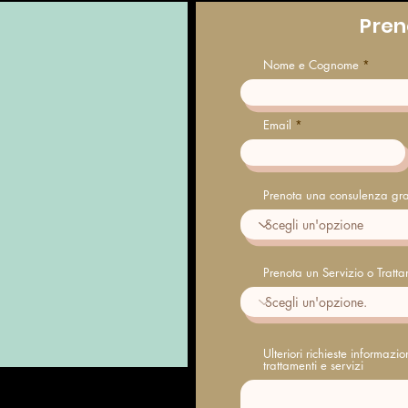
Pren
Nome e Cognome
Email
Prenota una consulenza gra
Prenota un Servizio o Tratt
Ulteriori richieste informazi
trattamenti e servizi