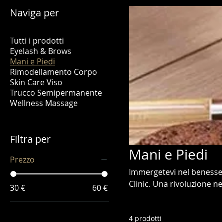
Naviga per
Tutti i prodotti
Eyelash & Brows
Mani e Piedi
Rimodellamento Corpo
Skin Care Viso
Trucco Semipermanente
Wellness Massage
Filtra per
Mani e Piedi
Prezzo
Immergetevi nel benesser
Clinic. Una rivoluzione ne
30 €
60 €
come Urea e Sangue di D
l'uso di lame o acqua. Per unghie impeccabili, scoprite i nostri Trattamenti Nails Kombi.
4 prodotti
Offriamo una gamma comp