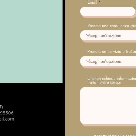
Email
Prenota una consulenza gra
Prenota un Servizio o Tratt
Ulteriori richieste informazi
trattamenti e servizi
T)
195506
ail.com
Accetto termini e condi