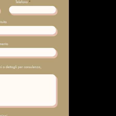
Telefono
tuita
amento
oni o dettagli per consulenza,
zioni