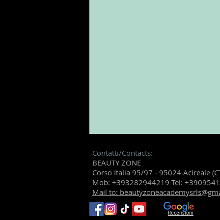
Contatti/Contacts:
BEAUTY ZONE
Corso Italia 95/97 - 95024 Acireale (C
Mob: +393282944219 Tel: +390954
Mail to: beautyzoneacademysrls@gm
Recensioni