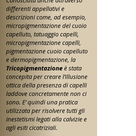
Conosciuta anche attraverso
differenti appellativi e
descrizioni come, ad esempio,
micropigmentazione del cuoio
capelluto, tatuaggio capelli,
micropigmentazione capelli,
pigmentazione cuoio capelluto
e dermopigmentazione, la
Tricopigmentazione
è stata
concepita per creare l’illusione
ottica della presenza di capelli
laddove concretamente non ci
sono. E’ quindi una pratica
utilizzata per risolvere tutti gli
inestetismi legati alla calvizie e
agli esiti cicatriziali.