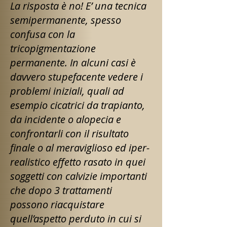
La risposta è no! E’ una tecnica
semipermanente, spesso
confusa con la
tricopigmentazione
permanente. In alcuni casi è
davvero stupefacente vedere i
problemi iniziali, quali ad
esempio cicatrici da trapianto,
da incidente o alopecia e
confrontarli con il risultato
finale o al meraviglioso ed iper-
realistico effetto rasato in quei
soggetti con calvizie importanti
che dopo 3 trattamenti
possono riacquistare
quell’aspetto perduto in cui si