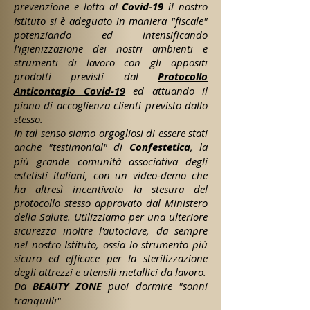
prevenzione e lotta al
Covid-19
il nostro
Istituto si è adeguato in maniera "fiscale"
potenziando ed intensificando
l'igienizzazione dei nostri ambienti e
strumenti di lavoro con gli appositi
prodotti previsti dal
Protocollo
Anticontagio Covid-19
ed attuando il
piano di accoglienza clienti previsto dallo
stesso.
In tal senso siamo orgogliosi di essere stati
anche "testimonial" di
Confestetica
, la
più grande comunità associativa degli
estetisti italiani, con un video-demo che
ha altresì incentivato la stesura del
protocollo stesso approvato dal Ministero
della Salute. Utilizziamo per una ulteriore
sicurezza inoltre l'autoclave, da sempre
nel nostro Istituto, ossia lo strumento più
sicuro ed efficace per la sterilizzazione
degli attrezzi e utensili metallici da lavoro.
Da
BEAUTY ZONE
puoi dormire "sonni
tranquilli"