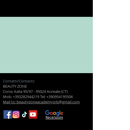
Contatti/Contacts:
BEAUTY ZONE
Corso Italia 95/97 - 95024 Acireale (CT)
Mob:
+393282944219
Tel:
+390954195506
Mail to: beautyzoneacademysrls@gmail.com
Recensioni