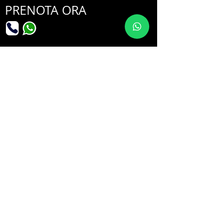
PRENOTA ORA
​ORARI DI APERTURA:
Lunedì
09:00 - 19:00
Giovedì
09:00 - 19:00
Martedì
09:00 - 19:00
Venerdì
09:00 - 19:00
Mercoledì
09:00 - 19:00
Sabato
09:00 - 18:00
Domenica: chiuso
Prenota Ora
Nome e Cognome
Email
Telefono