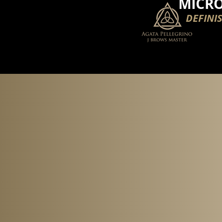
MICR
DEFINI