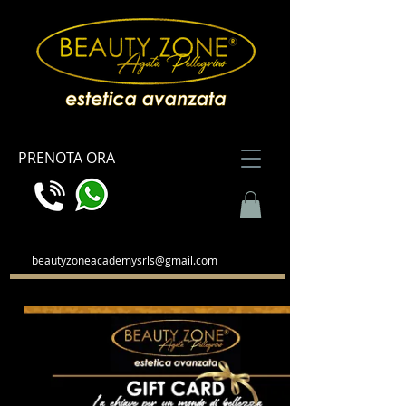
PRENOTA ORA
beautyzoneacademysrls@gmail.com