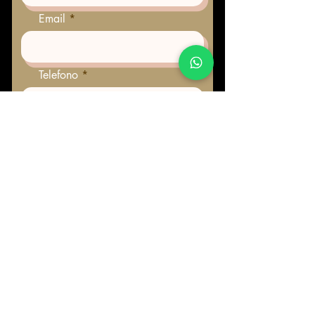
Email
Telefono
Prenota una consulenza
gratuita
Prenota un Servizio o
Trattamento
Ulteriori richieste informazioni
o dettagli per consulenza,
trattamenti e servizi