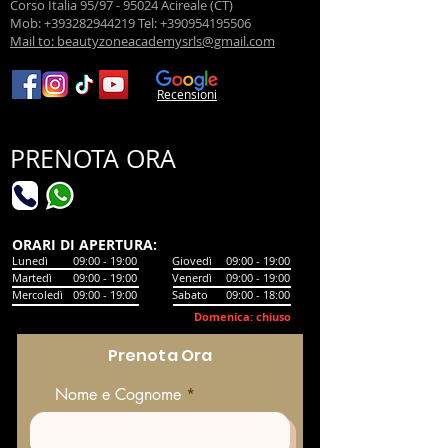
Corso Italia 95/97 - 95024 Acireale (CT)
Mob:
+393282944219
Tel:
+390954195506
Mail to: beautyzoneacademysrls@gmail.com
Recensioni
PRENOTA ORA
​ORARI DI APERTURA:
Lunedì
09:00 - 19:00
Giovedì
09:00 - 19:00
Martedì
09:00 - 19:00
Venerdì
09:00 - 19:00
Mercoledì
09:00 - 19:00
Sabato
09:00 - 18:00
Domenica: chiuso
Prenota Ora
Nome e Cognome