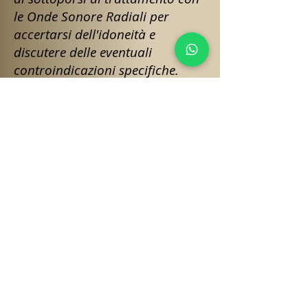
le Onde Sonore Radiali per
accertarsi dell'idoneità e
discutere delle eventuali
controindicazioni specifiche.
Contatti/Contacts:
BEAUTY ZONE
Corso Italia 95/97 - 95024 Acireale (CT)
Mob:
+393282944219
Tel:
+390954195506