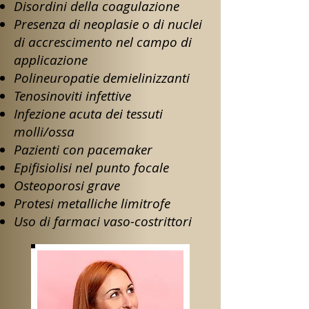
Disordini della coagulazione
Presenza di neoplasie o di nuclei
di accrescimento nel campo di
applicazione
Polineuropatie demielinizzanti
Tenosinoviti infettive
Infezione acuta dei tessuti
molli/ossa
Pazienti con pacemaker
Epifisiolisi nel punto focale
Osteoporosi grave
Protesi metalliche limitrofe
Uso di farmaci vaso-costrittori