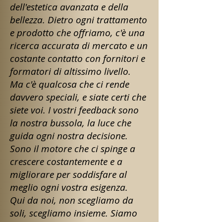
dell'estetica avanzata e della
bellezza. Dietro ogni trattamento
e prodotto che offriamo, c'è una
ricerca accurata di mercato e un
costante contatto con fornitori e
formatori di altissimo livello.
Ma c'è qualcosa che ci rende
davvero speciali, e siate certi che
siete voi. I vostri feedback sono
la nostra bussola, la luce che
guida ogni nostra decisione.
Sono il motore che ci spinge a
crescere costantemente e a
migliorare per soddisfare al
meglio ogni vostra esigenza.
Qui da noi, non scegliamo da
soli, scegliamo insieme. Siamo