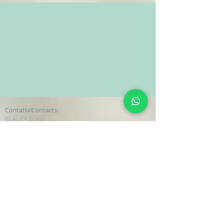
Contatti/Contacts:
BEAUTY ZONE
Corso Italia 95/97 - 95024 Acireale (CT)
Mob:
+393282944219
Tel:
+390954195506
Mail to: beautyzoneacademysrls@gmail.com
Recensioni
PRENOTA ORA