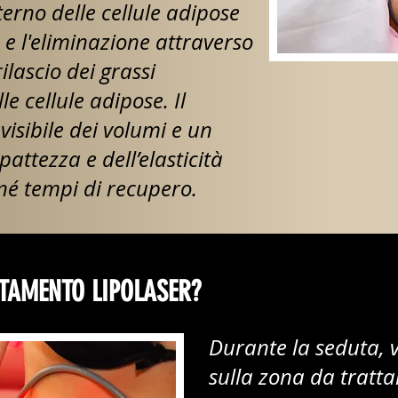
nterno delle cellule adipose
e l'eliminazione attraverso
rilascio dei grassi
le cellule adipose. Il
visibile dei volumi e un
ttezza e dell’elasticità
 né tempi di recupero.
TAMENTO LIPOLASER?
Durante la seduta, 
sulla zona da tratta