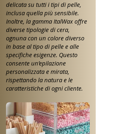
delicata su tutti i tipi di pelle,
inclusa quella più sensibile.
Inoltre, la gamma ItalWax offre
diverse tipologie di cera,
ognuna con un colore diverso
in base al tipo di pelle e alle
specifiche esigenze. Questo
consente un’epilazione
personalizzata e mirata,
rispettando la natura e le
caratteristiche di ogni cliente.