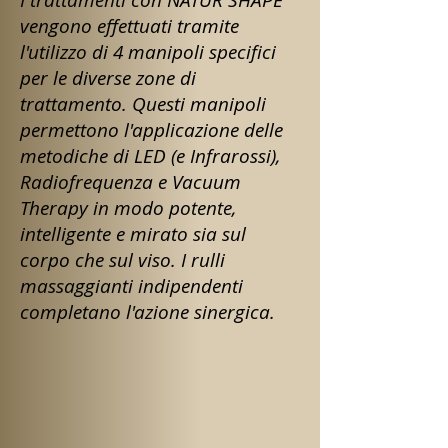
vengono effettuati tramite
l'utilizzo di 4 manipoli specifici
per le diverse zone di
trattamento. Questi manipoli
permettono l'applicazione delle
metodiche di LED (e Infrarossi),
Radiofrequenza e Vacuum
Therapy in modo potente,
intelligente e mirato sia sul
corpo che sul viso. I rulli
massaggianti indipendenti
completano l'azione sinergica.