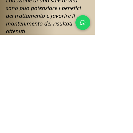
L'adozione di uno stile di vita
sano può potenziare i benefici
del trattamento e favorire il
mantenimento dei risultati
ottenuti.