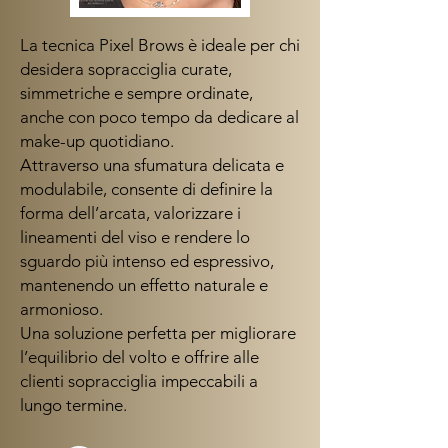
La tecnica Pixel Brows è ideale per chi
desidera sopracciglia curate,
simmetriche e sempre ordinate,
anche con poco tempo da dedicare al
make-up quotidiano.
Attraverso una sfumatura delicata e
modulabile, consente di definire la
forma dell’arcata, valorizzare i
lineamenti del viso e rendere lo
sguardo più intenso ed espressivo,
mantenendo un effetto naturale e
armonioso.
Una soluzione perfetta per migliorare
l’equilibrio del volto e offrire alle
clienti sopracciglia impeccabili a
lungo termine.