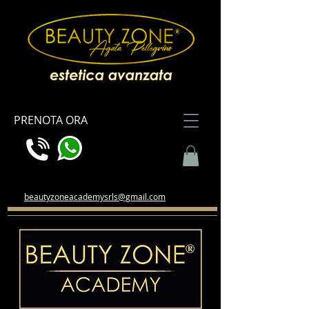
PRENOTA ORA
beautyzoneacademysrls@gmail.com