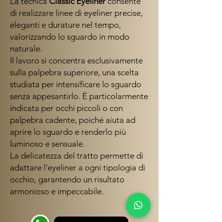
La tecnica
Classic Eyeliner
consente
di realizzare linee di eyeliner precise,
eleganti e durature nel tempo,
valorizzando lo sguardo in modo
naturale.
Il lavoro si concentra esclusivamente
sulla palpebra superiore, una scelta
studiata per intensificare lo sguardo
senza appesantirlo. È particolarmente
indicata per occhi piccoli o con
palpebra cadente, poiché aiuta ad
aprire lo sguardo e renderlo più
luminoso e sensuale.
La delicatezza del tratto permette di
adattare l’eyeliner a ogni tipologia di
occhio, garantendo un risultato
armonioso e impeccabile.