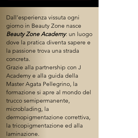
Dall’esperienza vissuta ogni
giorno in Beauty Zone nasce
Beauty Zone Academy
: un luogo
dove la pratica diventa sapere e
la passione trova una strada
concreta.
Grazie alla partnership con J
Academy e alla guida della
Master Agata Pellegrino, la
formazione si apre al mondo del
trucco semipermanente,
microblading, la
dermopigmentazione correttiva,
la tricopigmentazione ed alla
laminazione.