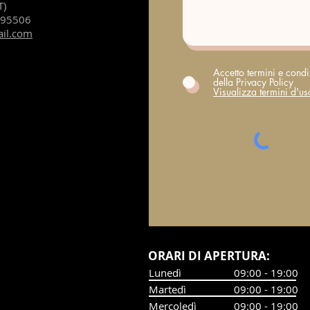
T)
195506
ail.com
Accetto termini e condi
della Privacy Policy
Visualizza termini d'us
​ORARI DI APERTURA:
Lunedì
09:00 - 19:00
Martedì
09:00 - 19:00
Mercoledì
09:00 - 19:00