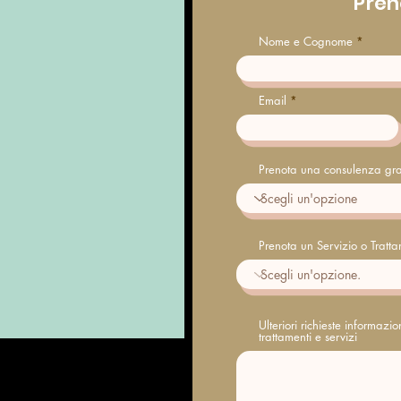
Pren
Nome e Cognome
Email
Prenota una consulenza gra
Prenota un Servizio o Tratt
Ulteriori richieste informazi
trattamenti e servizi