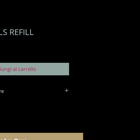
LS REFILL
iungi al carrello
re