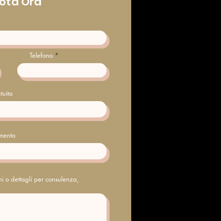
ota Ora
Telefono
tuita
amento
oni o dettagli per consulenza,