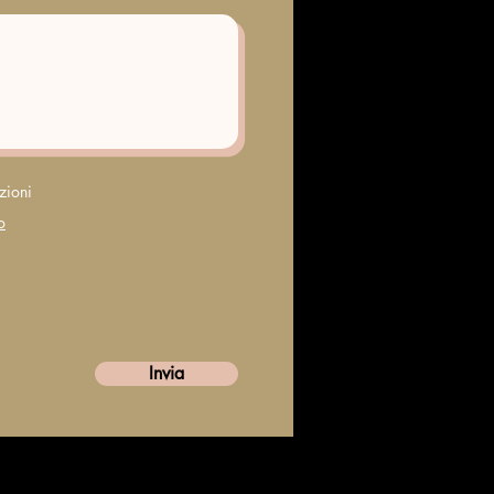
zioni
o
Invia