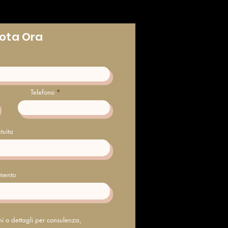
ota Ora
Telefono
tuita
amento
oni o dettagli per consulenza,