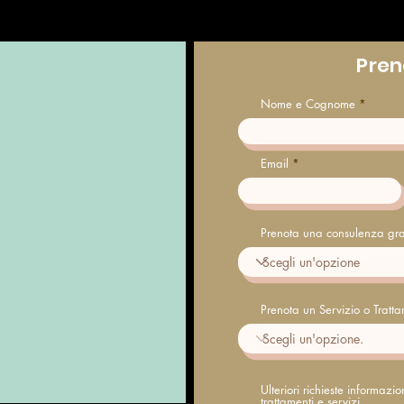
Pren
Nome e Cognome
Email
Prenota una consulenza gra
Prenota un Servizio o Tratt
Ulteriori richieste informazi
trattamenti e servizi