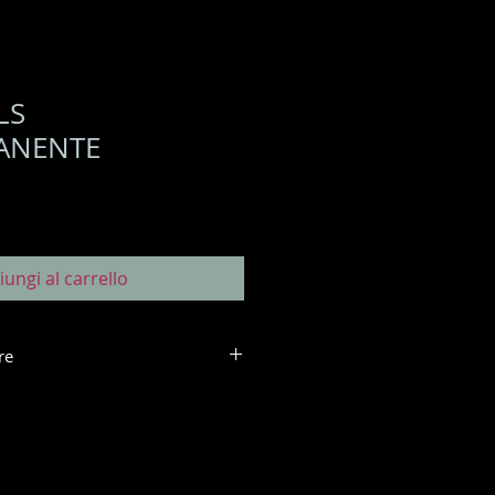
LS
ANENTE
iungi al carrello
re