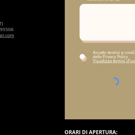
T)
195506
ail.com
Accetto termini e condi
della Privacy Policy
Visualizza termini d'us
​ORARI DI APERTURA: