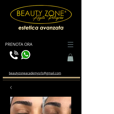
PRENOTA ORA
beautyzoneacademysrls@gmail.com