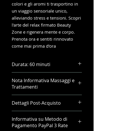
colori e gli aromi ti trasportino in
un viaggio sensoriale unico,
alleviando stress e tensioni. Scopri
l'arte del relax firmato Beauty
Zone e rigenera mente e corpo.
Prenota ora e sentiti rinnovato
come mai prima d'ora
Durata: 60 minuti
Nota Informativa Massaggi e
Trattamenti
Desideriamo sottolineare
Dettagli Post-Acquisto
l'importanza dei valori etici e
professionali che
Dopo il checkout, riceverai un
contraddistinguono il nostro centro
Informativa su Metodo di
voucher via email che sarà
di estetica avanzata e benessere,
Pagamento PayPal 3 Rate
associato al tuo nominativo. E'
Beauty Zone. Siamo impegnati a