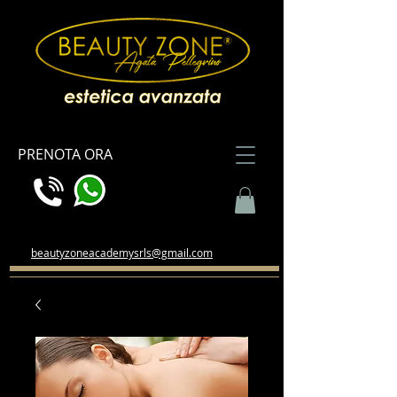
PRENOTA ORA
beautyzoneacademysrls@gmail.com