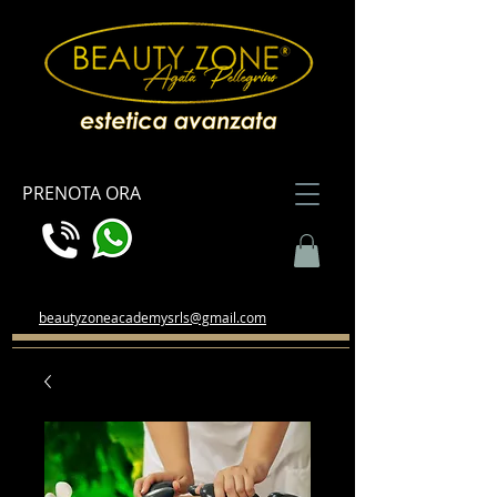
PRENOTA ORA
beautyzoneacademysrls@gmail.com