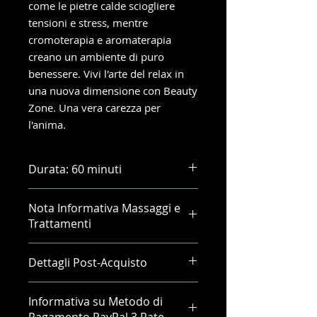
come le pietre calde sciogliere
tensioni e stress, mentre
cromoterapia e aromaterapia
creano un ambiente di puro
benessere. Vivi l'arte del relax in
una nuova dimensione con Beauty
Zone. Una vera carezza per
l'anima.
Durata: 60 minuti
Nota Informativa Massaggi e
Trattamenti
Desideriamo sottolineare
Dettagli Post-Acquisto
l'importanza dei valori etici e
professionali che
Dopo il checkout, riceverai un
contraddistinguono il nostro centro
Informativa su Metodo di
voucher via email che sarà
di estetica avanzata e benessere,
Pagamento PayPal 3 Rate