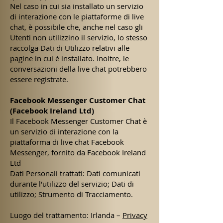
Nel caso in cui sia installato un servizio
di interazione con le piattaforme di live
chat, è possibile che, anche nel caso gli
Utenti non utilizzino il servizio, lo stesso
raccolga Dati di Utilizzo relativi alle
pagine in cui è installato. Inoltre, le
conversazioni della live chat potrebbero
essere registrate.
Facebook Messenger Customer Chat
(Facebook Ireland Ltd)
Il Facebook Messenger Customer Chat è
un servizio di interazione con la
piattaforma di live chat Facebook
Messenger, fornito da Facebook Ireland
Ltd
Dati Personali trattati: Dati comunicati
durante l'utilizzo del servizio; Dati di
utilizzo; Strumento di Tracciamento.
Luogo del trattamento: Irlanda –
Privacy