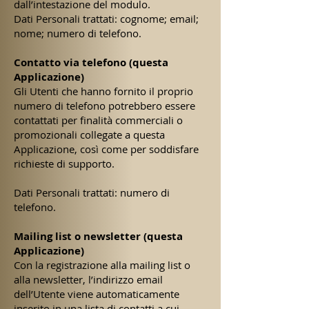
dall’intestazione del modulo.
Dati Personali trattati: cognome; email;
nome; numero di telefono.
Contatto via telefono (questa
Applicazione)
Gli Utenti che hanno fornito il proprio
numero di telefono potrebbero essere
contattati per finalità commerciali o
promozionali collegate a questa
Applicazione, così come per soddisfare
richieste di supporto.
Dati Personali trattati: numero di
telefono.
Mailing list o newsletter (questa
Applicazione)
Con la registrazione alla mailing list o
alla newsletter, l’indirizzo email
dell’Utente viene automaticamente
inserito in una lista di contatti a cui