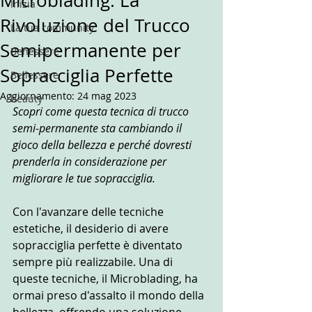
Microblading: La
Inizia
Rivoluzione del Trucco
La tua community
Semipermanente per
Benessere
Sopracciglia Perfette
Bellessere
Aggiornamento:
24 mag 2023
beauty
Scopri come questa tecnica di trucco 
semi-permanente sta cambiando il 
gioco della bellezza e perché dovresti 
prenderla in considerazione per 
migliorare le tue sopracciglia.
Con l'avanzare delle tecniche 
estetiche, il desiderio di avere 
sopracciglia perfette è diventato 
sempre più realizzabile. Una di 
queste tecniche, il Microblading, ha 
ormai preso d'assalto il mondo della 
bellezza, offrendo una soluzione 