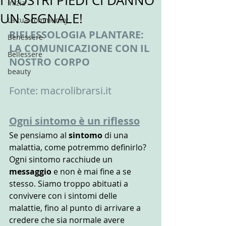
I NOSTRI PIEDI CI DANNO
Inizia
UN SEGNALE!
La tua community
RIFLESSOLOGIA PLANTARE: 
Benessere
LA COMUNICAZIONE CON IL 
Bellessere
NOSTRO CORPO
beauty
Fonte: macrolibrarsi.it
Ogni sintomo è un riflesso
Se pensiamo al 
sintomo
 di una 
malattia, come potremmo definirlo? 
Ogni sintomo racchiude un 
messaggio
 e non è mai fine a se 
stesso. Siamo troppo abituati a 
convivere con i sintomi delle 
malattie, fino al punto di arrivare a 
credere che sia normale avere 