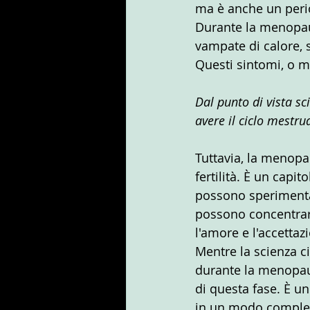
ma è anche un perio
Durante la menopausa
vampate di calore, 
Questi sintomi, o m
Dal punto di vista s
avere il ciclo mestr
Tuttavia, la menop
fertilità. È un capi
possono sperimentar
possono concentrars
l'amore e l'accetta
Mentre la scienza c
durante la menopaus
di questa fase. È u
in un modo completa