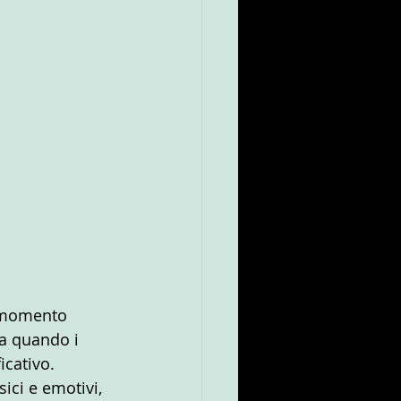
 momento 
ca quando i 
cativo. 
ci e emotivi, 