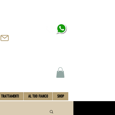
PRENOTA ORA
beautyzoneacademysrls@gmail.com
TRATTAMENTI
AL TUO FIANCO
SHOP