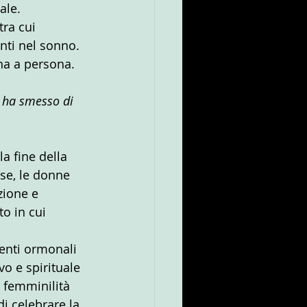
ale.
ra cui 
ti nel sonno. 
na a persona.
 ha smesso di 
 fine della 
ase, le donne 
zione e 
o in cui 
enti ormonali 
o e spirituale 
 femminilità 
i celebrare la 