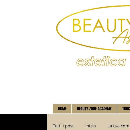
HOME
BEAUTY ZONE ACADEMY
TRUC
Tutti i post
Inizia
La tua co