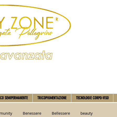
CO SEMIPERMANENTE
TRICOPIGMENTAZIONE
TECNOLOGIE CORPO-VISO
mmunity
Benessere
Bellessere
beauty