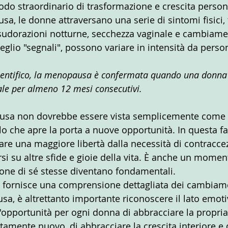
do straordinario di trasformazione e crescita person
, le donne attraversano una serie di sintomi fisici, t
sudorazioni notturne, secchezza vaginale e cambiamen
eglio "segnali", possono variare in intensità da perso
cientifico, la menopausa è confermata quando una donna
uale per almeno 12 mesi consecutivi.
ausa non dovrebbe essere vista semplicemente come la
tolo che apre la porta a nuove opportunità. In questa f
e una maggiore libertà dalla necessità di contracce
i su altre sfide e gioie della vita. È anche un moment
zione di sé stesse diventano fondamentali.
i fornisce una comprensione dettagliata dei cambiam
a, è altrettanto importante riconoscere il lato emotiv
n'opportunità per ogni donna di abbracciare la propria
mente nuovo, di abbracciare la crescita interiore e d