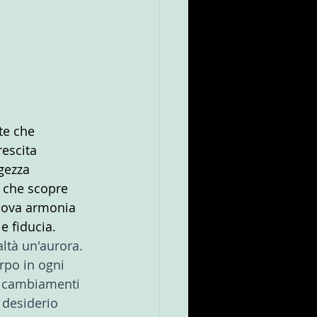
te che 
escita 
gezza 
 che scopre 
uova armonia 
e fiducia.
tà un'aurora. 
rpo in ogni 
i cambiamenti 
 desiderio 