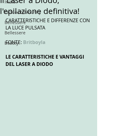
Il Laser a Diodo,
Inizia
l'epilazione definitiva!
La tua community
CARATTERISTICHE E DIFFERENZE CON 
Benessere
LA LUCE PULSATA
Bellessere
FONTE: 
Britboyla
beauty
LE CARATTERISTICHE E VANTAGGI 
DEL LASER A DIODO